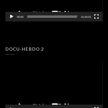
00:00
01:00:01
Lec
DOCU-HEBDO 2
vid