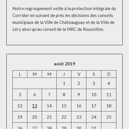
Notre regroupement veille à la protection intégrale du
Corridor en suivant de près les décisions des conseils
municipaux de la Ville de Châteauguay et de la Ville de
Léry ainsi qu’au conseil de la MRC de Roussillon.
août 2019
L
M
M
J
V
S
D
1
2
3
4
5
6
7
8
9
10
11
12
13
14
15
16
17
18
19
20
21
22
23
24
25
26
27
28
29
30
31