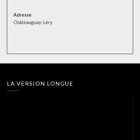
Adresse
Châteauguay-Léry
Lec
LA VERSION LONGUE
vid