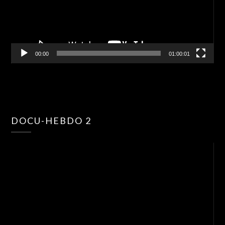
00:00
01:00:01
Lec
DOCU-HEBDO 2
vid